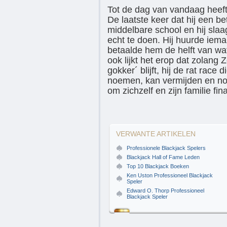
Tot de dag van vandaag heeft
De laatste keer dat hij een 
middelbare school en hij slaag
echt te doen. Hij huurde iem
betaalde hem de helft van wat
ook lijkt het erop dat zolang
gokker´ blijft, hij de rat rac
noemen, kan vermijden en no
om zichzelf en zijn familie fin
VERWANTE ARTIKELEN
Professionele Blackjack Spelers
Blackjack Hall of Fame Leden
Top 10 Blackjack Boeken
Ken Uston Professioneel Blackjack
Speler
Edward O. Thorp Professioneel
Blackjack Speler