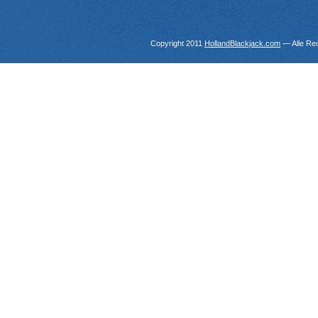
Copyright 2011
HollandBlackjack.com
— Alle Re