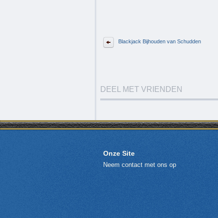
Blackjack Bijhouden van Schudden
DEEL MET VRIENDEN
Onze Site
Neem contact met ons op